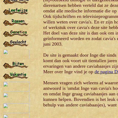
dierenartsen hebben verteld dat ze dez
omdat alle medische informatie die op d
Ook tijdschriften en televisieprogramma
willen weten over cavia's. En er zijn 
of werkstuk over cavia's deze site heb
Het doel van deze site is dan ook om in
geïnformeerd worden en zodat cavia's e
juni 2003.
De site is gemaakt door Inge die sinds 1
komt dan ook voort uit tientallen jaren
ervaringen van andere caviabaasjes zij
Meer over Inge vind je op
de pagina D
Mensen vragen zich weleens af waarom 
antwoord is 'omdat Inge van cavia's hou
en omdat Inge graag caviabaasjes aan de
kunnen helpen. Bovendien is het leuk 
behulp van andere caviabaasjes), want o