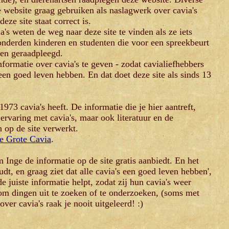
e website graag gebruiken als naslagwerk over cavia's
eze site staat correct is.
's weten de weg naar deze site te vinden als ze iets
honderden kinderen en studenten die voor een spreekbeurt
ben geraadpleegd.
formatie over cavia's te geven - zodat cavialiefhebbers
en goed leven hebben. En dat doet deze site als sinds
13
973 cavia's heeft. De informatie die je hier aantreft,
 ervaring met cavia's, maar ook literatuur en de
n op de site verwerkt.
e Grote Cavia
.
Inge de informatie op de site gratis aanbiedt. En het
dt, en graag ziet dat alle cavia's een goed leven hebben',
 juiste informatie helpt, zodat zij hun cavia's weer
om dingen uit te zoeken of te onderzoeken, (soms met
ver cavia's raak je nooit uitgeleerd! :)